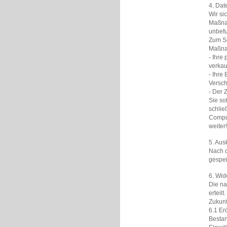
4. Dat
Wir si
Maßnah
unbefu
Zum Sc
Maßna
- Ihre
verkau
- Ihre
Versch
- Der 
Sie so
schlie
Comput
weiter
5. Aus
Nach d
gespei
6. Wid
Die na
erteil
Zukunf
6.1 Er
Bestan