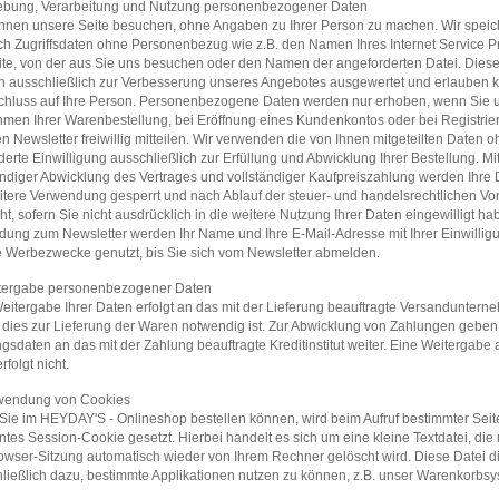
ebung, Verarbeitung und Nutzung personenbezogener Daten
nnen unsere Seite besuchen, ohne Angaben zu Ihrer Person zu machen. Wir speic
ich Zugriffsdaten ohne Personenbezug wie z.B. den Namen Ihres Internet Service P
ite, von der aus Sie uns besuchen oder den Namen der angeforderten Datei. Dies
 ausschließlich zur Verbesserung unseres Angebotes ausgewertet und erlauben 
hluss auf Ihre Person. Personenbezogene Daten werden nur erhoben, wenn Sie 
men Ihrer Warenbestellung, bei Eröffnung eines Kundenkontos oder bei Registrier
n Newsletter freiwillig mitteilen. Wir verwenden die von Ihnen mitgeteilten Daten o
erte Einwilligung ausschließlich zur Erfüllung und Abwicklung Ihrer Bestellung. Mi
ändiger Abwicklung des Vertrages und vollständiger Kaufpreiszahlung werden Ihre 
itere Verwendung gesperrt und nach Ablauf der steuer- und handelsrechtlichen Vor
ht, sofern Sie nicht ausdrücklich in die weitere Nutzung Ihrer Daten eingewilligt ha
ung zum Newsletter werden Ihr Name und Ihre E-Mail-Adresse mit Ihrer Einwilligu
 Werbezwecke genutzt, bis Sie sich vom Newsletter abmelden.
itergabe personenbezogener Daten
eitergabe Ihrer Daten erfolgt an das mit der Lieferung beauftragte Versanduntern
 dies zur Lieferung der Waren notwendig ist. Zur Abwicklung von Zahlungen geben 
gsdaten an das mit der Zahlung beauftragte Kreditinstitut weiter. Eine Weitergabe 
erfolgt nicht.
rwendung von Cookies
Sie im HEYDAY'S - Onlineshop bestellen können, wird beim Aufruf bestimmter Seit
tes Session-Cookie gesetzt. Hierbei handelt es sich um eine kleine Textdatei, di
owser-Sitzung automatisch wieder von Ihrem Rechner gelöscht wird. Diese Datei d
ließlich dazu, bestimmte Applikationen nutzen zu können, z.B. unser Warenkorbsy