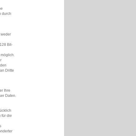
he
n durch
g weder
128 Bit-
 möglich.
r
 den
n Dritte
r Ihre
ser Daten.
ücklich
 für die
s
onderter