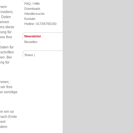
FAQ / Hilfe
hern
Downloads
roviders,
Händlersuche
e Daten
Kontakt
keinen
Hotline: 0173/5765150
uns diese
ung für
Newsletter
hne Ihre
t
Bestellen
Daten für
schriften
Share
|
ben. Bei
ng für
ehmen,
wir Ihre
an sonstige
en ein so
e nach Ende
ient
stem.