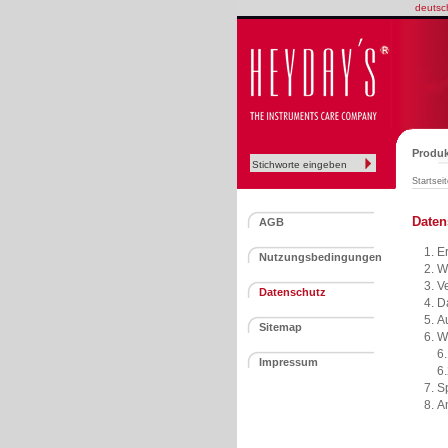
deutsc
Produk
Startseit
Daten
AGB
E
Nutzungsbedingungen
W
V
Datenschutz
D
A
Sitemap
W
6
Impressum
6
S
A