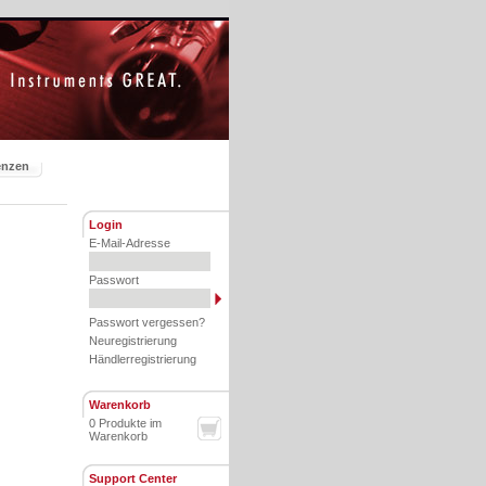
enzen
Login
E-Mail-Adresse
Passwort
Passwort vergessen?
Neuregistrierung
Händlerregistrierung
Warenkorb
0 Produkte im
Warenkorb
Support Center