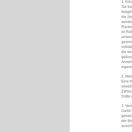
1. Erh
Sie kö
ledigl
die Se
werden
Rücksc
im Rah
unsere
gesond
vollst
die we
gelösc
Anmeld
eigene
2. We
Eine W
soweit
Zahlun
Dritte 
3. Ve
Damit 
genann
der Br
aussch