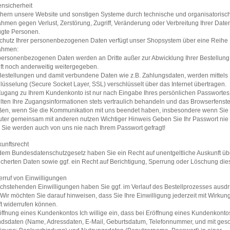
ensicherheit
chern unsere Website und sonstigen Systeme durch technische und organisatorisc
men gegen Verlust, Zerstörung, Zugriff, Veränderung oder Verbreitung Ihrer Date
gte Personen.
hutz Ihrer personenbezogenen Daten verfügt unser Shopsystem über eine Reihe
hmen:
 personenbezogenen Daten werden an Dritte außer zur Abwicklung Ihrer Bestellun
ft noch anderweitig weitergegeben.
 Bestellungen und damit verbundene Daten wie z.B. Zahlungsdaten, werden mittels 
lüsselung (Secure Socket Layer, SSL) verschlüsselt über das Internet übertragen.
Zugang zu Ihrem Kundenkonto ist nur nach Eingabe Ihres persönlichen Passwortes
llten Ihre Zugangsinformationen stets vertraulich behandeln und das Browserfenste
ßen, wenn Sie die Kommunikation mit uns beendet haben, insbesondere wenn Sie
er gemeinsam mit anderen nutzen Wichtiger Hinweis Geben Sie Ihr Passwort nie a
! Sie werden auch von uns nie nach Ihrem Passwort gefragt!
kunftsrecht
em Bundesdatenschutzgesetz haben Sie ein Recht auf unentgeltliche Auskunft übe
cherten Daten sowie ggf. ein Recht auf Berichtigung, Sperrung oder Löschung die
erruf von Einwilligungen
chstehenden Einwilligungen haben Sie ggf. im Verlauf des Bestellprozesses ausdr
t. Wir möchten Sie darauf hinweisen, dass Sie Ihre Einwilligung jederzeit mit Wirkung
t widerrufen können.
öffnung eines Kundenkontos Ich willige ein, dass bei Eröffnung eines Kundenkonto
dsdaten (Name, Adressdaten, E-Mail, Geburtsdatum, Telefonnummer, und mit ges