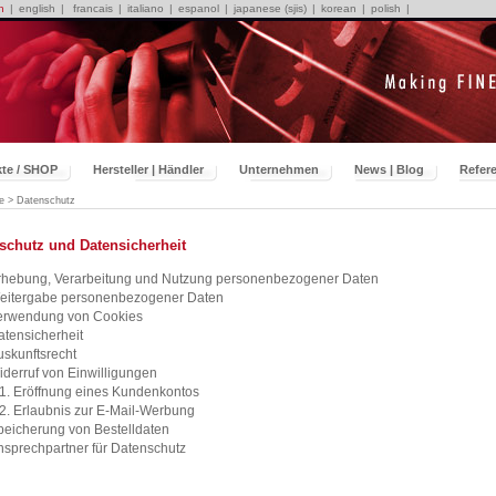
h
|
english
|
francais
|
italiano
|
espanol
|
japanese (sjis)
|
korean
|
polish
|
te / SHOP
Hersteller | Händler
Unternehmen
News | Blog
Refer
e
> Datenschutz
schutz und Datensicherheit
rhebung, Verarbeitung und Nutzung personenbezogener Daten
eitergabe personenbezogener Daten
erwendung von Cookies
atensicherheit
uskunftsrecht
iderruf von Einwilligungen
.1. Eröffnung eines Kundenkontos
.2. Erlaubnis zur E-Mail-Werbung
peicherung von Bestelldaten
nsprechpartner für Datenschutz