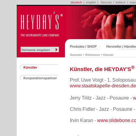
deutsch
|
english
|
francais
|
italiano
|
esp
Produkte / SHOP
Hersteller | Händle
Startseite
> Referenzen
> Künstler
®
Künstler
Künstler, die HEYDAY'S
Kooperationspartner
Prof. Uwe Voigt - 1. Soloposau
www.staatskapelle-dresden.de
Jerry Tilitz - Jazz - Posaune -
w
Chris Fidler - Jazz - Posaune 
Irvin Karan -
www.slidebone.c